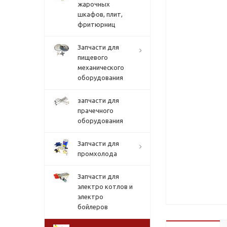
жарочных
шкафов, плит,
фритюрниц
Запчасти для
пищевого
механического
оборудования
запчасти для
прачечного
оборудования
Запчасти для
промхолода
Запчасти для
электро котлов и
электро
бойлеров