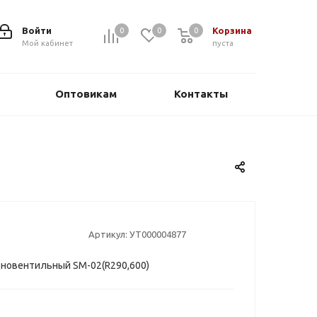
Войти
Корзина
0
0
0
0
Мой кабинет
пуста
Оптовикам
Контакты
Артикул:
УТ000004877
новентильный SM-02(R290,600)