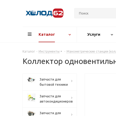
Каталог
Услуги
Каталог
-
Инструменты
-
Манометрические станции (кол
Коллектор одновентильн
Запчасти для
бытовой техники
Запчасти для
автокондиционеров
Запчасти для