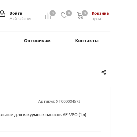
Войти
Корзина
0
0
0
0
Мой кабинет
пуста
Оптовикам
Контакты
Артикул:
УТ000004573
льное для вакуумных насосов AF-VPO (1л)