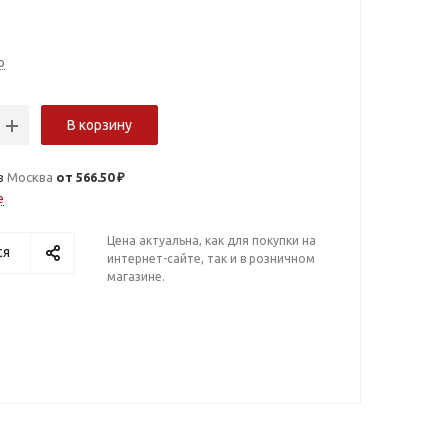
о
В корзину
в
Москва
от 566.50 ₽
е
Цена актуальна, как для покупки на
ся
интернет-сайте, так и в розничном
магазине.