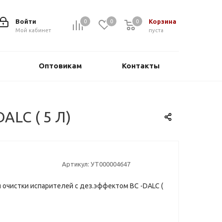
Войти
Корзина
0
0
0
0
Мой кабинет
пуста
Оптовикам
Контакты
ALC ( 5 Л)
Артикул:
УТ000004647
 очистки испарителей с дез.эффектом BC -DALC (