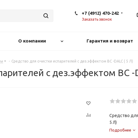
+7 (4912) 470-242
Заказать звонок
О компании
Гарантия и возврат
ты
-
Средство для очистки испарителей с дез.эффектом BC -DALC ( 5 Л)
парителей с дез.эффектом BC -D
Средство для
5 Л)
Подробнее