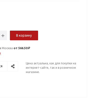
В корзину
в
Москва
от 566.50 ₽
е
Цена актуальна, как для покупки на
ся
интернет-сайте, так и в розничном
магазине.