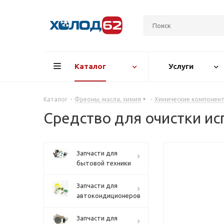
Каталог
Услуги
Каталог
-
Фреоны, масла, химия
-
Химические компонен
Средство для очистки ис
Запчасти для
бытовой техники
Запчасти для
автокондиционеров
Запчасти для