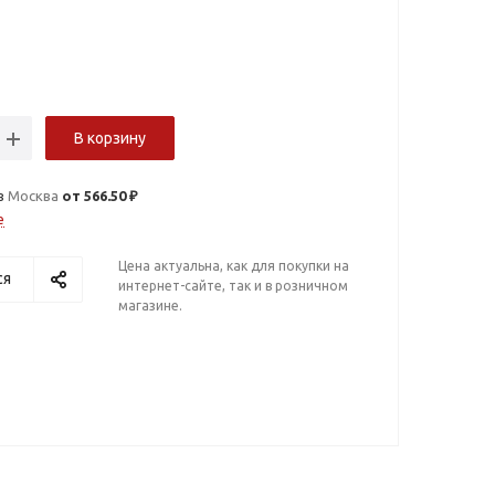
В корзину
в
Москва
от 566.50 ₽
е
Цена актуальна, как для покупки на
ся
интернет-сайте, так и в розничном
магазине.