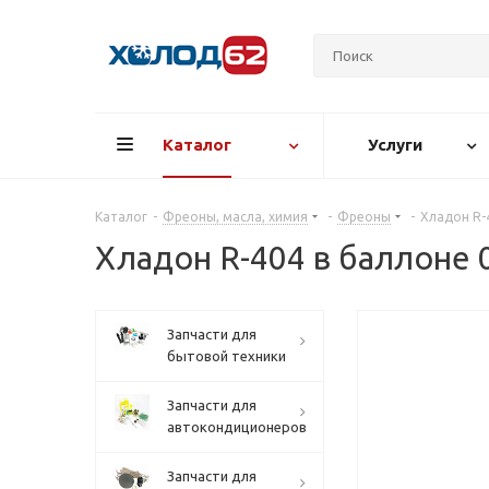
Каталог
Услуги
Каталог
-
Фреоны, масла, химия
-
Фреоны
-
Хладон R-4
Хладон R-404 в баллоне 0
Запчасти для
бытовой техники
Запчасти для
автокондиционеров
Запчасти для