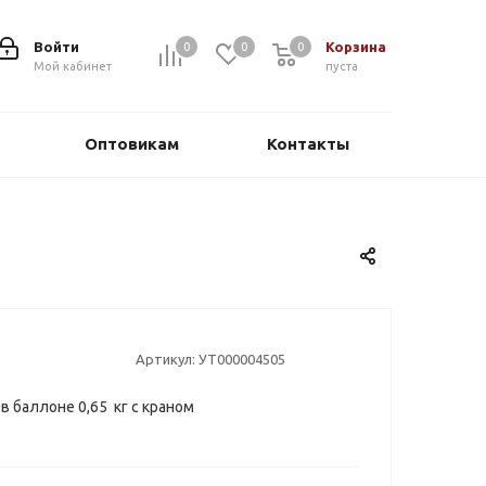
Войти
Корзина
0
0
0
0
Мой кабинет
пуста
Оптовикам
Контакты
Артикул:
УТ000004505
в баллоне 0,65 кг с краном