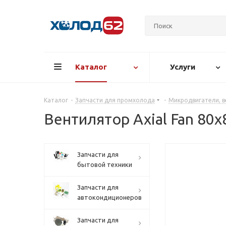
Каталог
Услуги
Каталог
-
Запчасти для промхолода
-
Микродвигатели, в
Вентилятор Axial Fan 80х
Запчасти для
бытовой техники
Запчасти для
автокондиционеров
Запчасти для