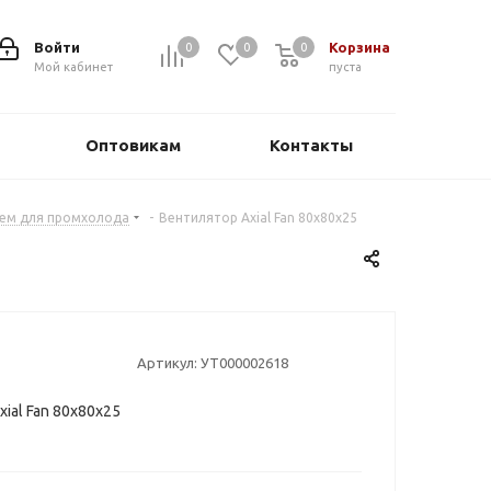
Войти
Корзина
0
0
0
0
Мой кабинет
пуста
Оптовикам
Контакты
оем для промхолода
-
Вентилятор Axial Fan 80х80х25
Артикул:
УТ000002618
xial Fan 80х80х25