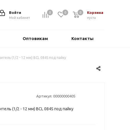
Войти
Корзина
0
0
0
0
Мой кабинет
пуста
Оптовикам
Контакты
тель (1/2 - 12 мм) BCL 084S под пайку
Артикул:
00000000405
ель (1/2 - 12 мм) BCL 084S под пайку