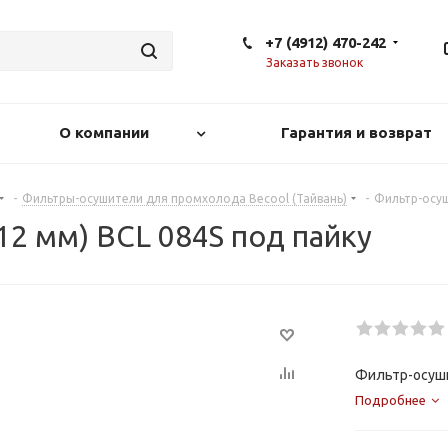
+7 (4912) 470-242
Заказать звонок
О компании
Гарантия и возврат
-
Фильтры-осушители для промхолода Becool (Тайвань)
-
Фильтр-осуши
12 мм) BCL 084S под пайку
Фильтр-осушит
Подробнее