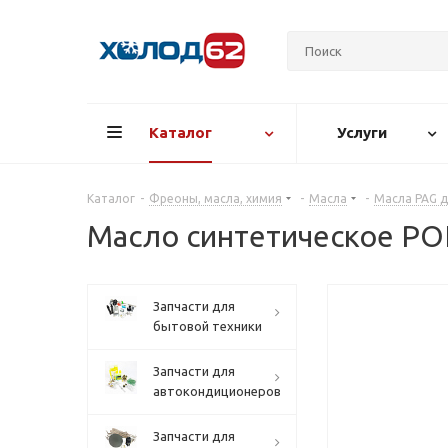
Каталог
Услуги
Каталог
-
Фреоны, масла, химия
-
Масла
-
Масла PAG 
Масло синтетическое POE
Запчасти для
бытовой техники
Запчасти для
автокондиционеров
Запчасти для