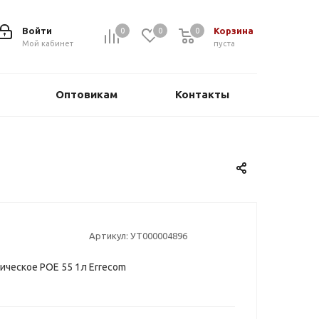
Войти
Корзина
0
0
0
0
Мой кабинет
пуста
Оптовикам
Контакты
Артикул:
УТ000004896
ическое POE 55 1л Errecom