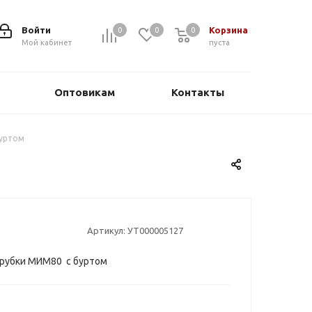
Войти
Корзина
0
0
0
0
Мой кабинет
пуста
Оптовикам
Контакты
буртом
Артикул:
УТ000005127
рубки МИМ80 с буртом